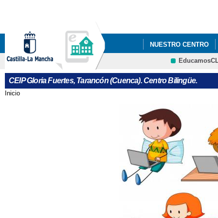
Pa
co
pri
NUESTRO CENTRO
EducamosC
QUÉ HACEMOS
I
CRFP
CEIP Gloria Fuertes, Tarancón (Cuenca). Centro Bilingüe.
DÍA INTERNACIONAL
Inicio
Se encuentra usted aquí
HALLOWEEN
JORNADA DE CONVIVE
LA DISCAPACIDAD"
JORNADAS DE PUERT
MUSICAL WE WILL R
PLENO EXTRAORIDNA