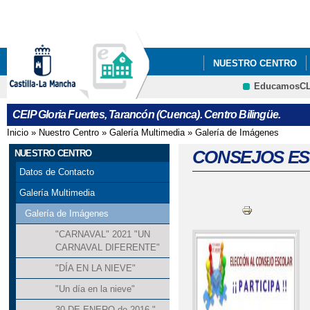
Pa
co
pri
NUESTRO CENTRO
EducamosC
QUÉ HACEMOS
I
CRFP
CEIP Gloria Fuertes, Tarancón (Cuenca). Centro Bilingüe.
DÍA INTERNACIONAL
Inicio
»
Nuestro Centro
»
Galería Multimedia
»
Galería de Imágenes
Se encuentra usted aquí
HALLOWEEN
CONSEJOS E
NUESTRO CENTRO
Datos de Contacto
JORNADA DE CONVIVE
Galería Multimedia
LA DISCAPACIDAD"
Galería de Imágenes
"CARNAVAL" 2021 "UN
JORNADAS DE PUERT
CARNAVAL DIFERENTE"
"DÍA EN LA NIEVE"
MUSICAL WE WILL R
"Un día en la nieve"
PLENO EXTRAORIDNA
30 DE ENERO de 2016 "