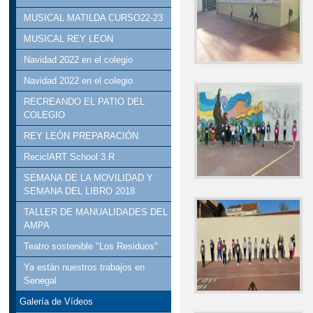
MUSICAL MATILDA CURSO22-23
MUSICAL REY LEON
Navidad 2022 en el colegio
Navidad 2022 en el colegio
RECREANDO EL PATIO DEL
COLEGIO
REY LEÓN PREPARACIÓN
ReciclART School 3.R
SEMANA DE LA MOVILIDAD Y
SEMANA DEL LIBRO 2018
TALLER DE MANUALIDADES DEL
AMPA
Teatro sostenible "Los Residuos"
Ya están nuestros trabajos en
Senegal
Galería de Vídeos