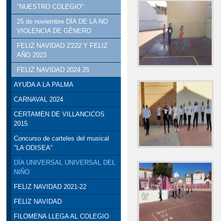
"NUESTRO COLEGIO"
25 de noviembre DÍA DE LA NO
VIOLENCIA DE GÉNERO
FELIZ NAVIDAD 2'222 Y FELIZ
AÑO 2023
FELIZ NAVIDAD 2024 25
AYUDA A LA PALMA
CARNAVAL 2024
CERTAMEN DE VILLANCICOS
2015
Concurso de carteles del musical
"LA ODISEA"
DÍA UNIVERSAL UNIVERSAL DEL
NIÑO
FELIZ NAVIDAD 2021-22
FELIZ NAVIDAD
FILOMENA LLEGA AL COLEGIO