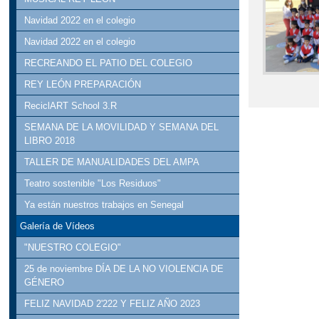
Navidad 2022 en el colegio
Navidad 2022 en el colegio
RECREANDO EL PATIO DEL COLEGIO
REY LEÓN PREPARACIÓN
ReciclART School 3.R
SEMANA DE LA MOVILIDAD Y SEMANA DEL
LIBRO 2018
TALLER DE MANUALIDADES DEL AMPA
Teatro sostenible "Los Residuos"
Ya están nuestros trabajos en Senegal
Galería de Vídeos
"NUESTRO COLEGIO"
25 de noviembre DÍA DE LA NO VIOLENCIA DE
GÉNERO
FELIZ NAVIDAD 2'222 Y FELIZ AÑO 2023